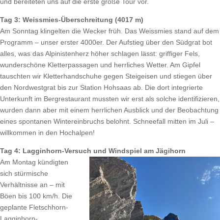
und bereiteten uns auf die erste große Tour vor.
Tag 3: Weissmies-Überschreitung (4017 m)
Am Sonntag klingelten die Wecker früh. Das Weissmies stand auf dem
Programm – unser erster 4000er. Der Aufstieg über den Südgrat bot
alles, was das Alpinistenherz höher schlagen lässt: griffiger Fels,
wunderschöne Kletterpassagen und herrliches Wetter. Am Gipfel
tauschten wir Kletterhandschuhe gegen Steigeisen und stiegen über
den Nordwestgrat bis zur Station Hohsaas ab. Die dort integrierte
Unterkunft im Bergrestaurant mussten wir erst als solche identifizieren,
wurden dann aber mit einem herrlichen Ausblick und der Beobachtung
eines spontanen Wintereinbruchs belohnt. Schneefall mitten im Juli –
willkommen in den Hochalpen!
Tag 4: Lagginhorn-Versuch und Windspiel am Jägihorn
Am Montag kündigten
sich stürmische
Verhältnisse an – mit
Böen bis 100 km/h. Die
geplante Fletschhorn-
Lagginhorn-