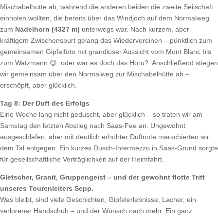
Mischabelhütte ab, während die anderen beiden die zweite Seilschaft
einholen wollten, die bereits über das Windjoch auf dem Normalweg
zum
Nadelhorn (4327 m)
unterwegs war. Nach kurzem, aber
kräftigem Zwischenspurt gelang das Wiedervereinen – pünktlich zum
gemeinsamen Gipfelfoto mit grandioser Aussicht vom Mont Blanc bis
zum Watzmann 😉, oder war es doch das Horu?. Anschließend stiegen
wir gemeinsam über den Normalweg zur Mischabelhütte ab –
erschöpft, aber glücklich.
Tag 8: Der Duft des Erfolgs
Eine Woche lang nicht geduscht, aber glücklich – so traten wir am
Samstag den letzten Abstieg nach Saas-Fee an. Ungewohnt
ausgeschlafen, aber mit deutlich erhöhter Duftnote marschierten wir
dem Tal entgegen. Ein kurzes Dusch-Intermezzo in Saas-Grund sorgte
für gesellschaftliche Verträglichkeit auf der Heimfahrt.
Gletscher, Granit, Gruppengeist – und der gewohnt flotte Tritt
unseres Tourenleiters Sepp.
Was bleibt, sind viele Geschichten, Gipfelerlebnisse, Lacher, ein
verlorener Handschuh – und der Wunsch nach mehr. Ein ganz