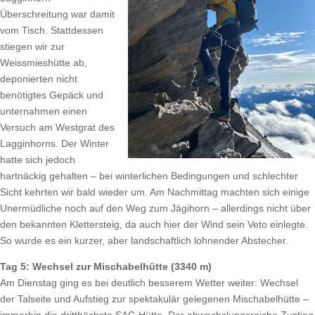
Überschreitung war damit
vom Tisch. Stattdessen
stiegen wir zur
Weissmieshütte ab,
deponierten nicht
benötigtes Gepäck und
unternahmen einen
Versuch am Westgrat des
Lagginhorns. Der Winter
hatte sich jedoch
hartnäckig gehalten – bei winterlichen Bedingungen und schlechter
Sicht kehrten wir bald wieder um. Am Nachmittag machten sich einige
Unermüdliche noch auf den Weg zum Jägihorn – allerdings nicht über
den bekannten Klettersteig, da auch hier der Wind sein Veto einlegte.
So wurde es ein kurzer, aber landschaftlich lohnender Abstecher.
Tag 5: Wechsel zur Mischabelhütte (3340 m)
Am Dienstag ging es bei deutlich besserem Wetter weiter: Wechsel
der Talseite und Aufstieg zur spektakulär gelegenen Mischabelhütte –
immerhin die dritthöchste SAC-Hütte. Der abwechslungsreiche Zustieg